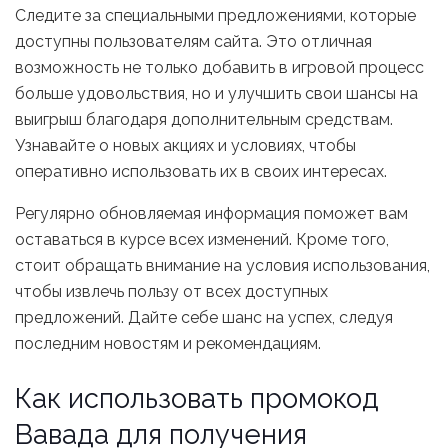
Следите за специальными предложениями, которые
доступны пользователям сайта. Это отличная
возможность не только добавить в игровой процесс
больше удовольствия, но и улучшить свои шансы на
выигрыш благодаря дополнительным средствам.
Узнавайте о новых акциях и условиях, чтобы
оперативно использовать их в своих интересах.
Регулярно обновляемая информация поможет вам
оставаться в курсе всех изменений. Кроме того,
стоит обращать внимание на условия использования,
чтобы извлечь пользу от всех доступных
предложений. Дайте себе шанс на успех, следуя
последним новостям и рекомендациям.
Как использовать промокод
Вавада для получения