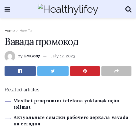
Home
How To
Вавада промокод
by
GMG007
July 12, 2023
Related articles
Mostbet proqramını telefona yükləmək üçün
təlimat
Актуальные ссылки рабочего зеркала Vavada
на сегодня