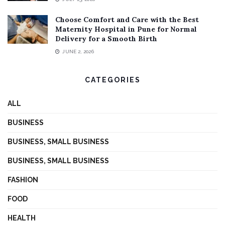
Choose Comfort and Care with the Best
Maternity Hospital in Pune for Normal
Delivery for a Smooth Birth
JUNE 2, 2026
CATEGORIES
ALL
BUSINESS
BUSINESS, SMALL BUSINESS
BUSINESS, SMALL BUSINESS
FASHION
FOOD
HEALTH